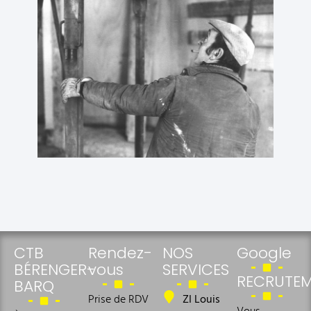
CTB
Rendez-
NOS
Google
BÉRENGER-
vous
SERVICES
RECRUTE
BARQ
Prise de RDV
ZI Louis