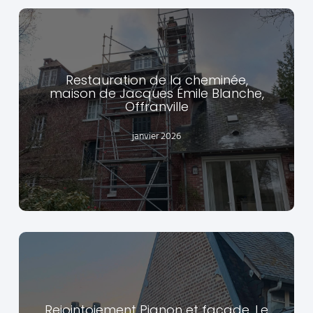
Restauration de la cheminée,
maison de Jacques Émile Blanche,
Offranville
EN SAVOIR +
janvier 2026
Rejointoiement Pignon et façade, Le