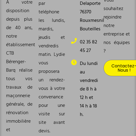
Vous
À votre
par
Delaporte
souhaitez
disposition
teléphone
76370
rejoindre
depuis plus
les lundis,
Rouxmesnil
notre
de 40 ans,
mardis,
Bouteilles
entreprise et
notre
jeudis et
02 35 82
nos équipes
établissement
vendredis
45 27
?
CTB
matin. Lydie
Bérenger-
vous
Du lundi
Contactez
Barq réalise
Nous !
proposera
au
tous vos
un rendez-
vendredi
travaux de
vous à votre
de 8 h à
maçonnerie
convenance
12 h et
générale, de
pour une
14 h à 18
rénovation
visite sur
h.
immobilière
site avant
et
devis.