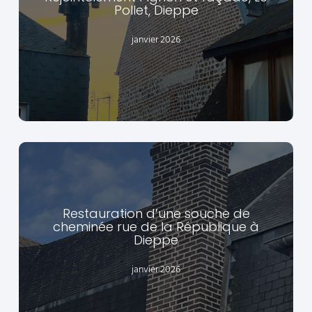
Pollet, Dieppe
EN SAVOIR +
janvier 2026
Restauration d’une souche de
cheminée rue de la République à
Dieppe
EN SAVOIR +
janvier 2026